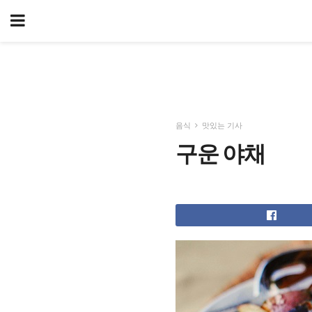
음식
맛있는 기사
구운 야채