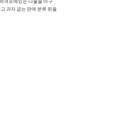
. 박격포에있는 나물을 마구
고 과자 굽는 판에 분류 된을