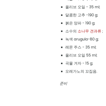
올리브 오일 - 35 ml;
달콤한 고추 -190 g;
붉은 양파 - 190 g;
소수의
소나무 견과류
;
녹색 arugula-80 g;
레몬 주스 - 35 ml;
올리브 오일 55 ml;
곡물 겨자 - 15 g;
오레가노의 꼬집음.
준비