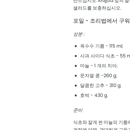
만드십시오. Arugula 잎
샐러드를 보충하십시오.
포일 - 조리법에서 구
성분 :
옥수수 기름 - 115 ml;
사과 사이다 식초 - 55 m
마늘 - 1 개의 치아;
문자열 콩 -260 g;
달콤한 고추 - 310 g;
호박 - 430 g.
준비
식초와 잘게 썬 마늘의 기름
계절에 야채, 관대하게 그들