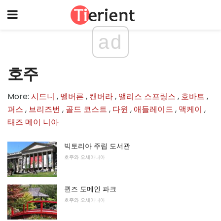
ad
호주
More:
시드니
,
멜버른
,
캔버라
,
앨리스 스프링스
,
호바트
,
퍼스
,
브리즈번
,
골드 코스트
,
다윈
,
애들레이드
,
맥케이
,
태즈 메이 니아
빅토리아 주립 도서관
호주와 오세아니아
퀸즈 도메인 파크
호주와 오세아니아