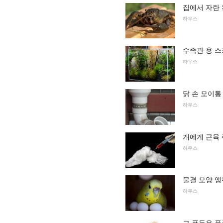
집에서 자란 
하우스
수족관 용 
하우스
닭 손 모이통
하우스
개에게 근육
하우스
물결 모양 앵
하우스
그 푸들은 품