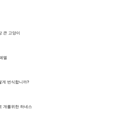
장 큰 고양이
 페엘
떻게 번식합니까?
로 개를위한 하네스