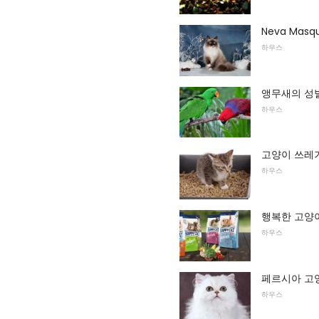
Neva Masq
하우스
앵무새의 성별
하우스
고양이 쓰레기
하우스
행복한 고양이
하우스
페르시아 고
하우스