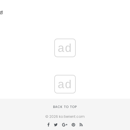
병
ad
ad
BACK TO TOP
© 2026 ko.tierient.com