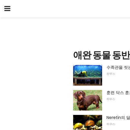
애완 동물 동반
수족관을 씻
하우스
훈련 닥스 훈
하우스
Neretin의
하우스